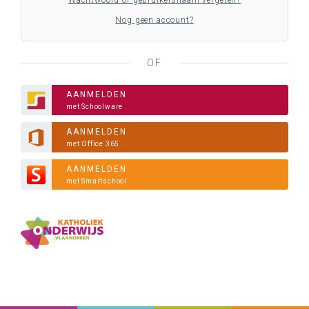
Wachtwoord of gebruikersnaam vergeten?
Nog geen account?
OF
AANMELDEN
met Schoolware
AANMELDEN
met Office 365
AANMELDEN
met Smartschool