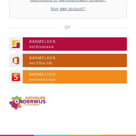
Wachtwoord of gebruikersnaam vergeten?
Nog geen account?
OF
AANMELDEN
met Schoolware
AANMELDEN
met Office 365
AANMELDEN
met Smartschool