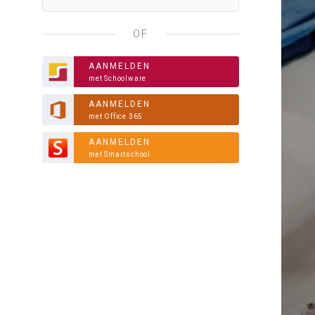
OF
AANMELDEN
met Schoolware
AANMELDEN
met Office 365
AANMELDEN
met Smartschool