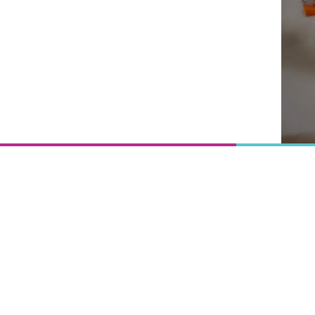
Onderwijs
is het
uitgangspunt
van
vooruitgang,