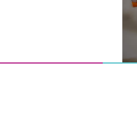
Onderwijs
is het
uitgangspunt
van
vooruitgang,