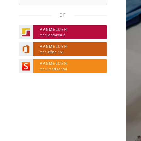
OF
AANMELDEN
met Schoolware
AANMELDEN
met Office 365
AANMELDEN
met Smartschool