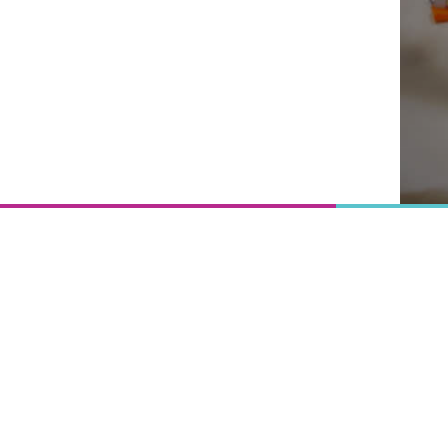
Onderwijs
is het
uitgangspunt
van
vooruitgang,