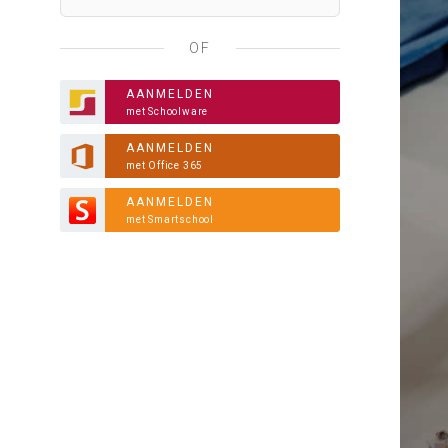
OF
AANMELDEN
met Schoolware
AANMELDEN
met Office 365
AANMELDEN
met Smartschool