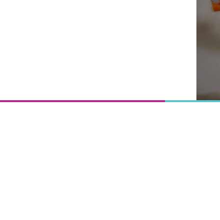
Onderwijs
is het
uitgangspunt
van
vooruitgang,