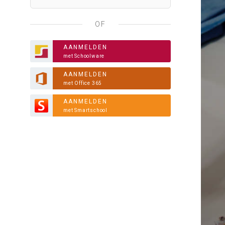
OF
AANMELDEN
met Schoolware
AANMELDEN
met Office 365
AANMELDEN
met Smartschool